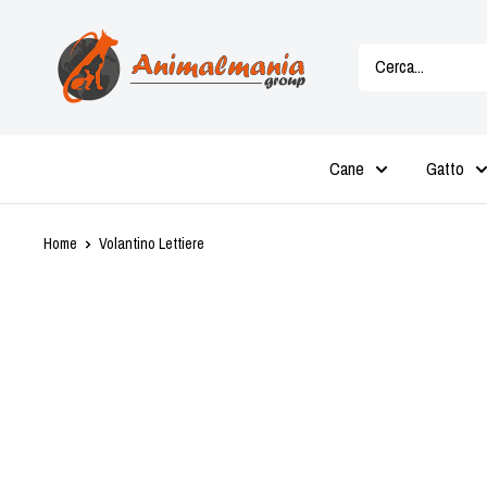
Vai
Animalmania
al
Store
contenuto
Cane
Gatto
Home
Volantino Lettiere