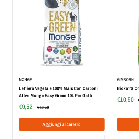
MONGE
GIMBORN
Lettiera Vegetale 100% Mais Con Carboni
Biokat'S Or
Attivi Monge Easy Green 10L Per Gatti
Prezzo
€10,50
scontato
Prezzo
€9,52
Prezzo
€10,50
scontato
Aggiungi al carrello