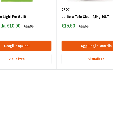
Seleziona questa casella per ricevere messaggi promozionali di
CROCI
marketing (offerte, promozioni e coupon esclusivi su Whatsapp o SMS).
o Light Per Gatti
Lettiera Tofu Clean 4,5kg 10LT
Festeggiamo insieme il tuo compleanno! 🎁
Prezzo
e da €10,90
€15,50
Prezzo
Prezzo
€12,90
€18,50
scontato
ISCRIVITI 🐾
Scegli le opzioni
Aggiungi al carrello
Accetta i termini e le condizioni della nostra
Privacy Policy
Accetta
Visualizza
Visualizza
*Codice non cumulabile con altri sconti e coupon.