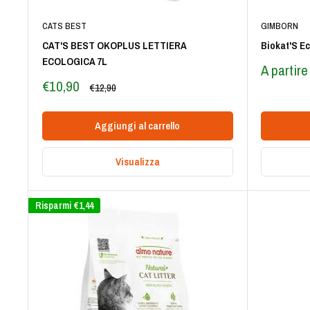
CATS BEST
GIMBORN
CAT'S BEST OKOPLUS LETTIERA
Biokat'S Ec
ECOLOGICA 7L
Prezzo
A partir
scontato
Prezzo
€10,90
Prezzo
€12,90
scontato
Aggiungi al carrello
Visualizza
Risparmi
€1,44