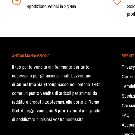
Spedizione veloci in 24/48h
Sele
prod
ANIMALMANIA GROUP
SERVIZI
Il tuo punto vendita di riferimento per tutto il
Privacy
necessario per gli amici animali. L’avventura
Cookie
di
Animalmania Group
nasce nel lontano 1987
Termini
come un punto vendita di articoli per animali da
Spediz
reddito e prodotti zootecnici, alle porte di Roma
Chi si
Sud. Ad oggi vantiamo
5 punti vendita
in grado
FAQ
di soddisfare qualsiasi vostra necessità.
Accoun
Lavora 