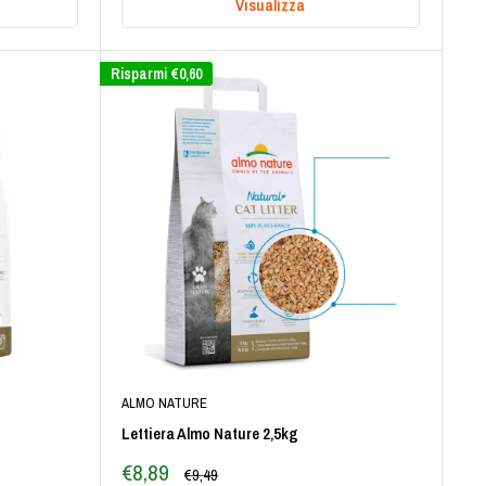
Visualizza
Risparmi
€0,60
ALMO NATURE
Lettiera Almo Nature 2,5kg
Prezzo
€8,89
Prezzo
€9,49