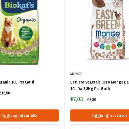
MONGE
ganic 10L Per Gatti
Lettiera Vegetale Orzo Monge E
10L Da 3,8Kg Per Gatti
Prezzo
€12,50
Prezzo
€7,03
Prezzo
€7,80
scontato
Aggiungi al carrello
Aggiungi al carrello