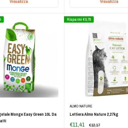
Visualizza
Visualizza
5
Risparmi
€0,76
ALMO NATURE
egetale Monge Easy Green 10L Da
Lettiera Almo Nature 2,27kg
atti
Prezzo
€11,41
Prezzo
€12,17