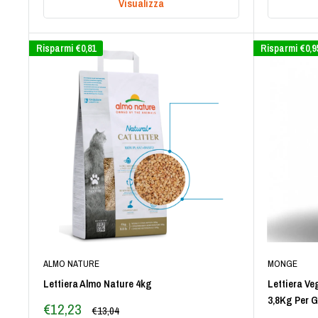
Visualizza
Risparmi
€0,81
Risparmi
€0,9
ALMO NATURE
MONGE
Lettiera Almo Nature 4kg
Lettiera V
3,8Kg Per G
Prezzo
€12,23
Prezzo
€13,04