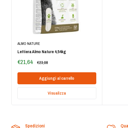
ALMO NATURE
Lettiera Almo Nature 4,54kg
Prezzo
€21,64
Prezzo
€23,08
scontato
Aggiungi al carrello
Visualizza
Spedizioni
Qua