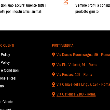
zioniamo accuratamente tutti i
Sempre pronti a consigli
otti per i nostri amici animali
prodotto giusto
O CLIENTI
PUNTI VENDITA
 Policy
Via Duccio Buoninsegna, 99 - Roma
 Policy
Via Elio Vittorini, 91 - Roma
 e Condizioni
Via Pindaro, 108 - Roma
ione e Resi
Via Canale della Lingua, 124 - Rom
amo
Via Ostiense 2189 - Roma
t Cliente
con noi