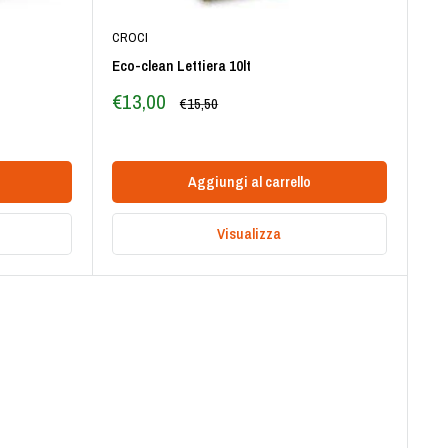
CROCI
Eco-clean Lettiera 10lt
Prezzo
€13,00
Prezzo
€15,50
scontato
Aggiungi al carrello
Visualizza