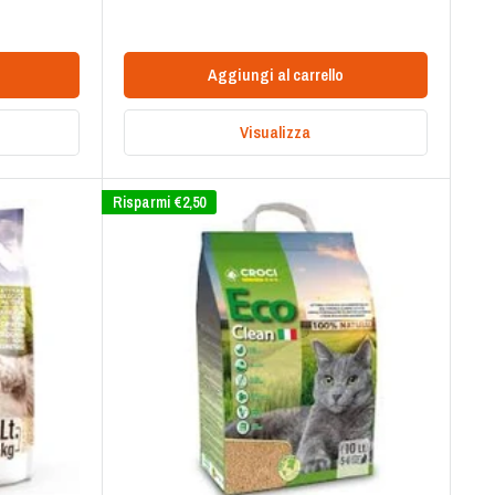
scontato
Aggiungi al carrello
Visualizza
Risparmi
€2,50