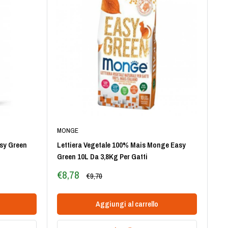
MONGE
asy Green
Lettiera Vegetale 100% Mais Monge Easy
Green 10L Da 3,8Kg Per Gatti
Prezzo
€8,78
Prezzo
€9,70
scontato
Aggiungi al carrello