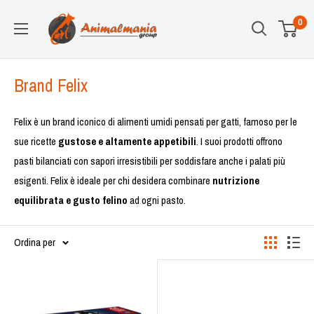
Vai
Animalmania
0
al
Store
contenuto
Brand Felix
Felix è un brand iconico di alimenti umidi pensati per gatti, famoso per le
sue ricette
gustose e altamente appetibili
. I suoi prodotti offrono
pasti bilanciati con sapori irresistibili per soddisfare anche i palati più
esigenti. Felix è ideale per chi desidera combinare
nutrizione
equilibrata e gusto felino
ad ogni pasto.
Ordina per