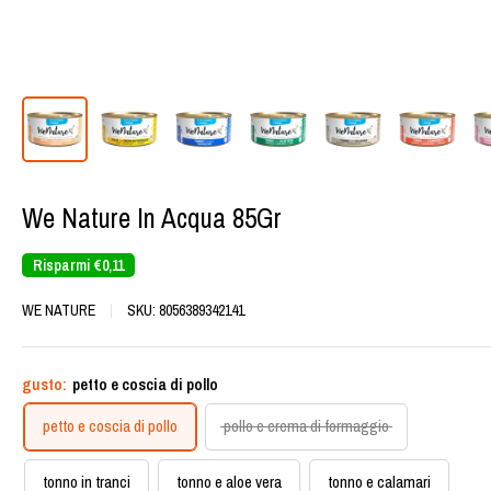
We Nature In Acqua 85Gr
Risparmi
€0,11
WE NATURE
SKU:
8056389342141
gusto:
petto e coscia di pollo
petto e coscia di pollo
pollo e crema di formaggio
tonno in tranci
tonno e aloe vera
tonno e calamari