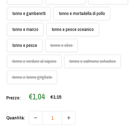
tonno e gamberetti
tonno e mortadella di pollo
tonno e manzo
tonno e pesce oceanico
tonno e pesce
tonno e olive
tonno e verdure al vapore
tonno e salmone selvatico
tonno e tonno grigliato
Prezzo
€1,04
Prezzo
€1,15
Prezzo:
scontato
Quantità: