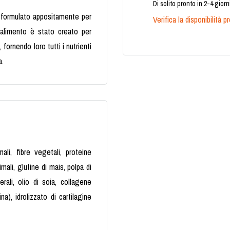
Di solito pronto in 2-4 giorn
 formulato appositamente per
Verifica la disponibilità 
o alimento è stato creato per
 fornendo loro tutti i nutrienti
a.
ali, fibre vegetali, proteine
imali, glutine di mais, polpa di
nerali, olio di soia, collagene
na), idrolizzato di cartilagine