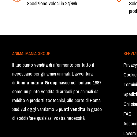
Spedizione veloci in 24/48h
Sele
prod
ANIMALMANIA GROUP
SERVIZI
Il tuo punto vendita di riferimento per tutto il
Privacy
necessario per gli amici animali. L’avventura
Cookie
di
Animalmania Group
nasce nel lontano 1987
Termini
come un punto vendita di articoli per animali da
Spediz
reddito e prodotti zootecnici, alle porte di Roma
Chi si
Sud. Ad oggi vantiamo
5 punti vendita
in grado
FAQ
di soddisfare qualsiasi vostra necessità.
Accoun
Lavora 