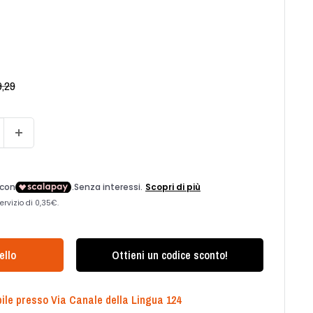
zzo
,29
ello
Ottieni un codice sconto!
ile presso Via Canale della Lingua 124