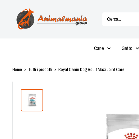
Vai
Animalmania
al
Store
contenuto
Cane
Gatto
Home
Tutti i prodotti
Royal Canin Dog Adult Maxi Joint Care...