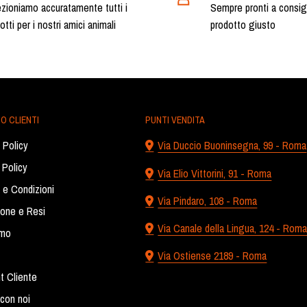
zioniamo accuratamente tutti i
Sempre pronti a consigli
otti per i nostri amici animali
prodotto giusto
O CLIENTI
PUNTI VENDITA
 Policy
Via Duccio Buoninsegna, 99 - Roma
 Policy
Via Elio Vittorini, 91 - Roma
 e Condizioni
Via Pindaro, 108 - Roma
ione e Resi
Via Canale della Lingua, 124 - Rom
amo
Via Ostiense 2189 - Roma
t Cliente
con noi