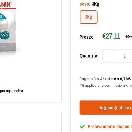
peso:
3Kg
3Kg
Prezzo
€27,11
Pre
€29
Prezzo:
scontato
Quantità:
per ingrandire
Aggiungi al carr
Prelevamento disponib