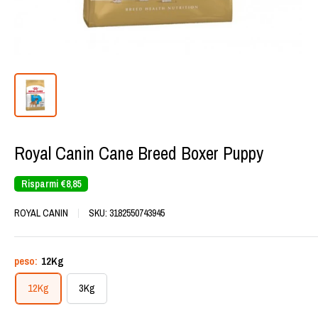
Royal Canin Cane Breed Boxer Puppy
Risparmi
€8,85
ROYAL CANIN
SKU:
3182550743945
peso:
12Kg
12Kg
3Kg