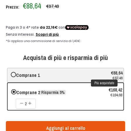
Prezzo
€88,64
Prezzo
€97,49
Prezzo:
scontato
Acquista di più e risparmia di più
€88,64
Comprane 1
€97,49
Più acquistato
€168,42
Comprane 2
Risparmia 5%
€194,98
2
Aggiungi al carrello