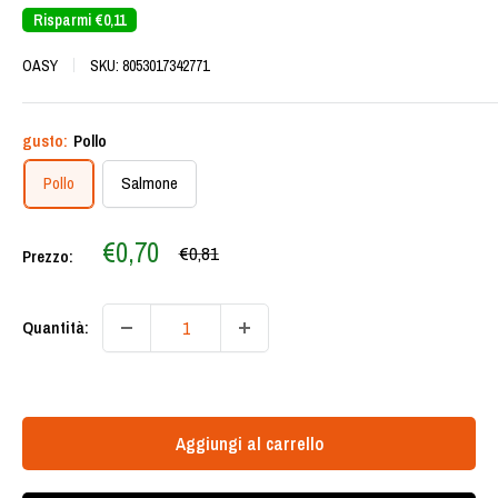
Risparmi
€0,11
OASY
SKU:
8053017342771
gusto:
Pollo
Pollo
Salmone
Prezzo
€0,70
Prezzo
€0,81
Prezzo:
scontato
Quantità:
Aggiungi al carrello