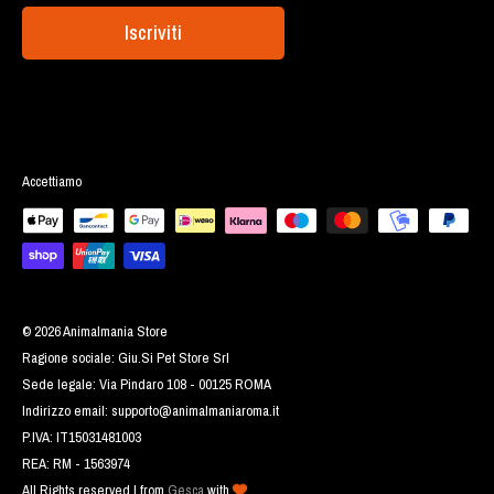
Iscriviti
Accettiamo
© 2026 Animalmania Store
Ragione sociale: Giu.Si Pet Store Srl
Sede legale: Via Pindaro 108 - 00125 ROMA
Indirizzo email:
supporto@animalmaniaroma.it
P.IVA: IT15031481003
REA: RM - 1563974
All Rights reserved | from
Gesca
with