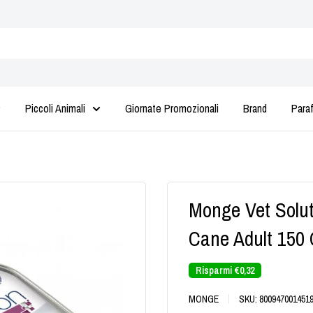
Piccoli Animali
Giornate Promozionali
Brand
Para
Monge Vet Solut
Cane Adult 150 
Risparmi
€0,32
MONGE
SKU:
800947001451