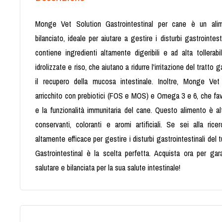
Monge Vet Solution Gastrointestinal per cane è un ali
bilanciato, ideale per aiutare a gestire i disturbi gastrointes
contiene ingredienti altamente digeribili e ad alta tollerabil
idrolizzate e riso, che aiutano a ridurre l'irritazione del tratto
il recupero della mucosa intestinale. Inoltre, Monge Vet 
arricchito con prebiotici (FOS e MOS) e Omega 3 e 6, che favo
e la funzionalità immunitaria del cane. Questo alimento è al
conservanti, coloranti e aromi artificiali. Se sei alla ric
altamente efficace per gestire i disturbi gastrointestinali de
Gastrointestinal è la scelta perfetta. Acquista ora per gar
salutare e bilanciata per la sua salute intestinale!