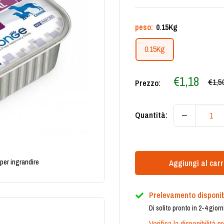
peso:
0.15Kg
0.15Kg
Prezzo
€1,18
Prez
€1,5
Prezzo:
scontato
Quantità:
per ingrandire
Aggiungi al carr
Prelevamento disponib
Di solito pronto in 2-4 giorn
Verifica la disponibilità 