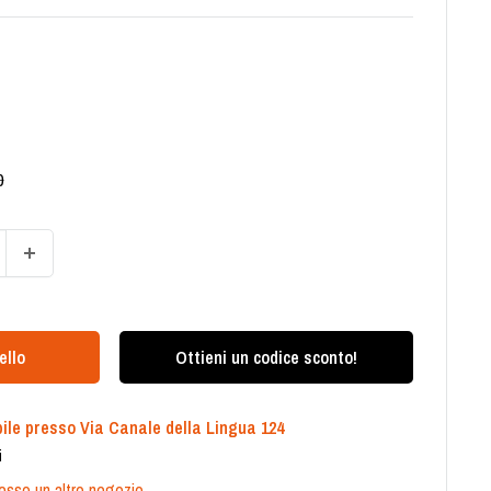
zo
0
ello
Ottieni un codice sconto!
ile presso Via Canale della Lingua 124
i
presso un altro negozio