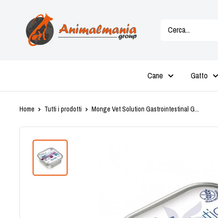
Vai
Animalmania
al
Store
contenuto
Cane
Gatto
Home
Tutti i prodotti
Monge Vet Solution Gastrointestinal G...