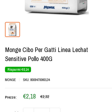
Monge Cibo Per Gatti Linea Lechat
Sensitive Pollo 400G
Risparmi
€0,14
MONGE
SKU:
8009470060134
Prezzo
€2,18
Prezzo
€2,32
Prezzo:
scontato