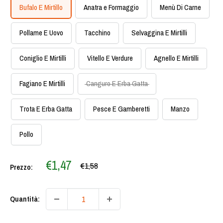
Bufalo E Mirtillo
Anatra e Formaggio
Menù Di Carne
Pollame E Uovo
Tacchino
Selvaggina E Mirtilli
Coniglio E Mirtilli
Vitello E Verdure
Agnello E Mirtilli
Fagiano E Mirtilli
Canguro E Erba Gatta
Trota E Erba Gatta
Pesce E Gamberetti
Manzo
Pollo
Prezzo
€1,47
Prezzo
€1,58
Prezzo:
scontato
Quantità: