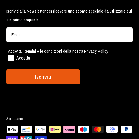
Spedizione e Resi
Via Elio Vittorini, 91 - Roma
Chi siamo
Iscriviti alla Newsletter per ricevere uno sconto speciale da utilizzare sul
Via Pindaro, 108 - Roma
tuo primo acquisto
FAQ
Via Canale della Lingua, 124 - Roma
Account Cliente
Via Ostiense 2189 - Roma
Lavora con noi
Accetta i termini e le condizioni della nostra
Privacy Policy
Accetta
Iscriviti
Accettiamo