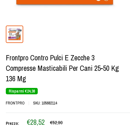
Frontpro Contro Pulci E Zecche 3
Compresse Masticabili Per Cani 25-50 Kg
136 Mg
Risparmi
€24,38
FRONTPRO
SKU:
105682114
Prezzo
€28,52
Prezzo
€52,90
Prezzo:
scontato