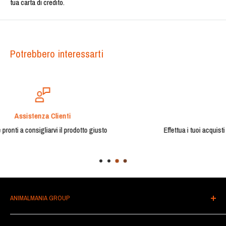
tua carta di credito.
Potrebbero interessarti
Pagamenti Sicuri
Effettua i tuoi acquisti in completa sicurezza. Accettiamo carte di cre
pagamenti elettronici.
ANIMALMANIA GROUP
Il tuo punto vendita di riferimento per tutto il necessario per gli amici