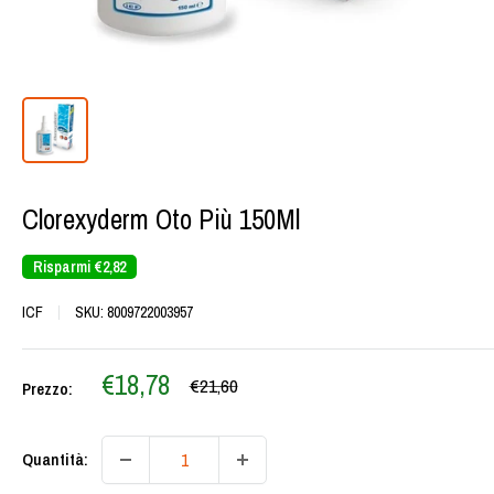
Clorexyderm Oto Più 150Ml
Risparmi
€2,82
ICF
SKU:
8009722003957
Prezzo
€18,78
Prezzo
€21,60
Prezzo:
scontato
Quantità: