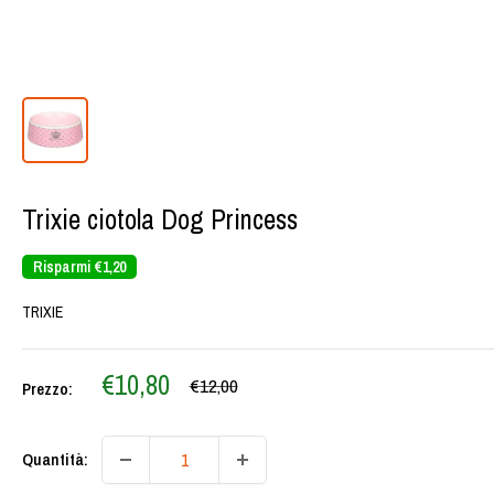
Trixie ciotola Dog Princess
Risparmi
€1,20
TRIXIE
Prezzo
€10,80
Prezzo
€12,00
Prezzo:
scontato
Quantità: