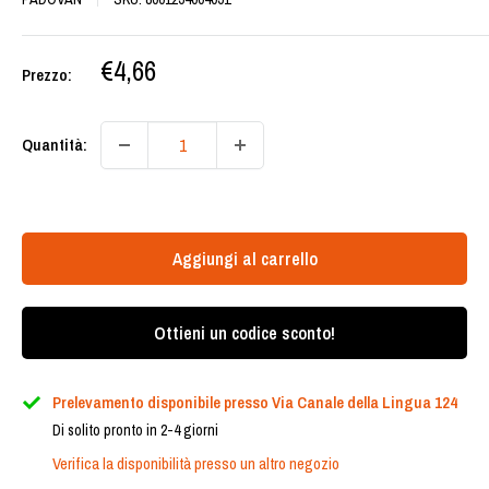
Prezzo
€4,66
Prezzo:
scontato
Quantità:
Aggiungi al carrello
Ottieni un codice sconto!
Prelevamento disponibile presso Via Canale della Lingua 124
Di solito pronto in 2-4 giorni
Verifica la disponibilità presso un altro negozio