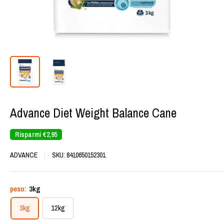
Advance Diet Weight Balance Cane
Risparmi
€2,95
ADVANCE
SKU:
8410650152301
peso:
3kg
3kg
12kg