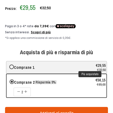
Prezzo
€29,55
Prezzo
€32,50
Prezzo:
scontato
Acquista di più e risparmia di più
€29,55
Comprane 1
€32,50
Più acquistato
€56,15
Comprane 2
Risparmia 5%
€65,00
2