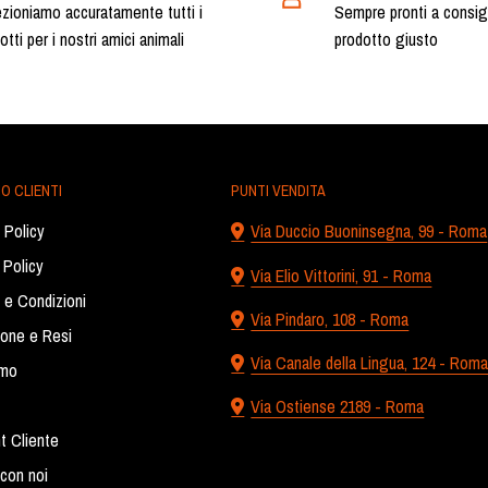
zioniamo accuratamente tutti i
Sempre pronti a consigli
otti per i nostri amici animali
prodotto giusto
O CLIENTI
PUNTI VENDITA
 Policy
Via Duccio Buoninsegna, 99 - Roma
 Policy
Via Elio Vittorini, 91 - Roma
 e Condizioni
Via Pindaro, 108 - Roma
ione e Resi
Via Canale della Lingua, 124 - Rom
amo
Via Ostiense 2189 - Roma
t Cliente
con noi