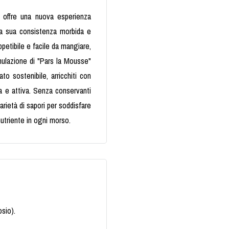
 offre una nuova esperienza
 la sua consistenza morbida e
petibile e facile da mangiare,
rmulazione di "Pars la Mousse"
to sostenibile, arricchiti con
na e attiva. Senza conservanti
varietà di sapori per soddisfare
nutriente in ogni morso.
osio).