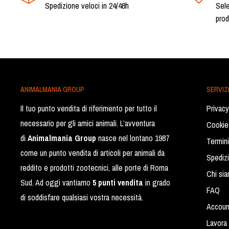
Spedizione veloci in 24/48h
Sele
prod
ANIMALMANIA GROUP
SERVIZI
Il tuo punto vendita di riferimento per tutto il
Privacy
necessario per gli amici animali. L’avventura
Cookie
di
Animalmania Group
nasce nel lontano 1987
Termini
come un punto vendita di articoli per animali da
Spediz
reddito e prodotti zootecnici, alle porte di Roma
Chi si
Sud. Ad oggi vantiamo
5 punti vendita
in grado
FAQ
di soddisfare qualsiasi vostra necessità.
Accoun
Lavora 