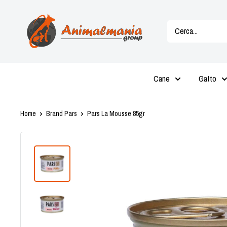
Vai
Animalmania
al
Store
contenuto
Cane
Gatto
Home
Brand Pars
Pars La Mousse 85gr