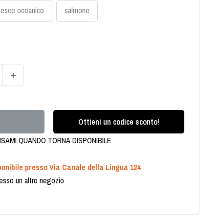
pesce oceanico
salmone
Ottieni un codice sconto!
ISAMI QUANDO TORNA DISPONIBILE
onibile presso Via Canale della Lingua 124
presso un altro negozio