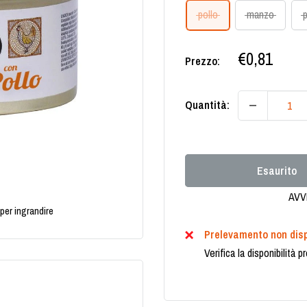
pollo
manzo
Prezzo
€0,81
Prezzo:
scontato
Quantità:
Esaurito
AVV
per ingrandire
Prelevamento non disp
Verifica la disponibilità 