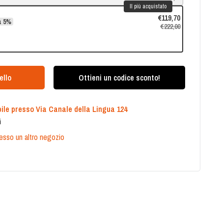
Il più acquistato
€119,70
a 5%
€222,00
ello
Ottieni un codice sconto!
ile presso Via Canale della Lingua 124
i
presso un altro negozio