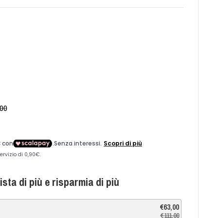
zo
,00
sta di più e risparmia di più
€63,00
€111,00