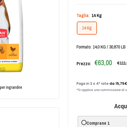
Taglia:
14 Kg
14 Kg
Formato: 14,0 KG / 30,870 LB
Prezzo
€63,00
Prez
€111
Prezzo:
scontato
per ingrandire
Acqui
Comprane 1