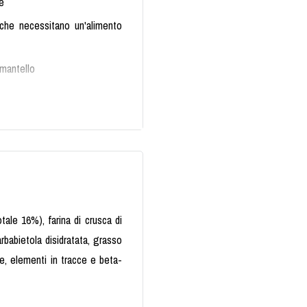
le
 che necessitano un'alimento
 mantello
l percorso verso il peso forma
uo animale. Non lasciate che il
tale 16%), farina di crusca di
 barbabietola disidratata, grasso
ine, elementi in tracce e beta-