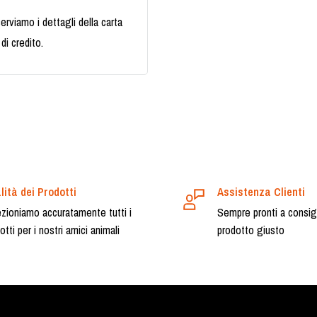
erviamo i dettagli della carta
di credito.
lità dei Prodotti
Assistenza Clienti
zioniamo accuratamente tutti i
Sempre pronti a consigli
otti per i nostri amici animali
prodotto giusto