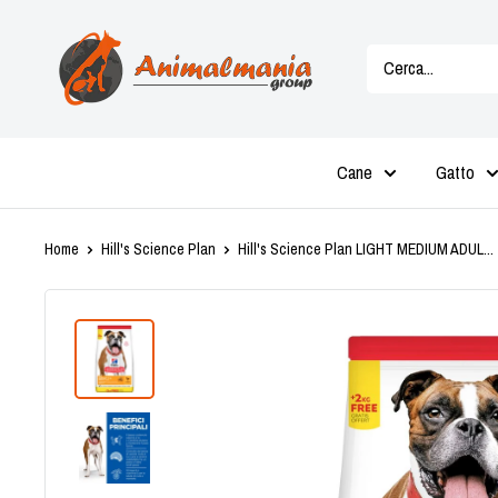
Vai
Animalmania
al
Store
contenuto
Cane
Gatto
Home
Hill's Science Plan
Hill's Science Plan LIGHT MEDIUM ADUL...