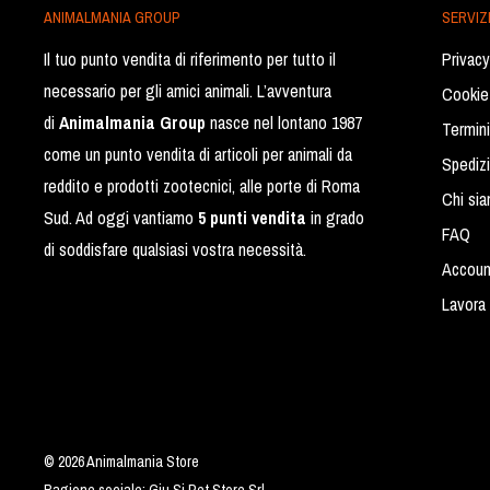
ANIMALMANIA GROUP
SERVIZI
Il tuo punto vendita di riferimento per tutto il
Privacy
necessario per gli amici animali. L’avventura
Cookie
di
Animalmania Group
nasce nel lontano 1987
Termini
come un punto vendita di articoli per animali da
Spediz
reddito e prodotti zootecnici, alle porte di Roma
Chi si
Sud. Ad oggi vantiamo
5 punti vendita
in grado
FAQ
di soddisfare qualsiasi vostra necessità.
Accoun
Lavora 
© 2026 Animalmania Store
Ragione sociale: Giu.Si Pet Store Srl