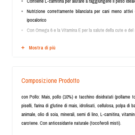
Contiene L-carnitina per aiutare a raggiungere il peso idea
Nutrizione correttamente bilanciata per cani meno attivi
ipocalorico
Con Omega 6 e la Vitamina E per la salute della cute e del
L'alimentazione giusta puo essere il punto di partenza per i
Mostra di più
del tuo animale.
Un peso sano potrebbe significare piu anni di salute per il t
peso extra gli impedisca di vivere al 100%
Realizzato con ingredienti di alta qualita
Composizione Prodotto
con Pollo: Mais, pollo (10%) e tacchino disidratati (pollame to
piselli, farina di glutine di mais, idrolisati, cellulosa, polpa di
animale, olio di soia, minerali, semi di lino, L-carnitina, vitam
carotene. Con antiossidante naturale (tocoferoli misti).