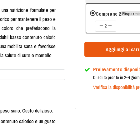
 una nutrizione formulate per
Comprane 2
Risparmi
lorico per mantenere il peso e
2
 coloro che preferiscono la
dultIl basso contenuto caloric
 una mobilita sana e favorisce
Aggiungi al carr
la salute di cute e mantello
Prelevamento disponib
Di solito pronto in 2-4 giorn
Verifica la disponibilità 
 peso sano. Gusto delizioso.
 contenuto calorico e un gusto